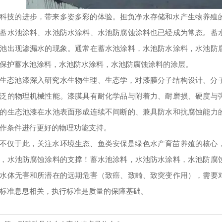
科技的进步，带来多姿多彩的体验。担负净水存储和水产生物养殖
蓄水池涂料、水池防水涂料、水池防腐蚀涂料也已经成为常态。蓄
池出现渗漏水的现象。通常在蓄水池涂料，水池防水涂料，水池防
保护蓄水池涂料，水池防水涂料，水池防腐蚀涂料的涂层。
生态池漆深入研究水生物生理、生态学，对漆膜分子结构设计、分
泛的物理机械性能。漆膜具有耐化学品与附着力、耐磨损、硬度与
的生态池漆在水池表面形成连续不间断的、兼具防水和抗腐蚀能力
作条件进行更好的物理功能支持。
不仅于此，关注水环境生态、鱼类安保是绿色水产育苗养殖的核心
，水池防腐蚀涂料的支撑！蓄水池涂料，水池防水涂料，水池防腐
水体无害和所潜在的远期危害（致癌、致畸、致突变作用），需要
标准息息相关，执行标准是质量的保障基础。