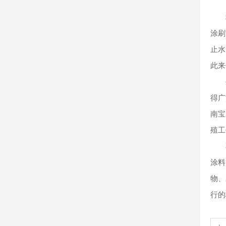
涂刷
止水
此来
得广
南宝
殖工
涂料
物、
行的